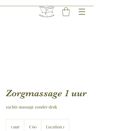
Zorgmassage 1 uur
zachte massage zonder druk
60
euro
1 uur
1
€ 60
Location 1