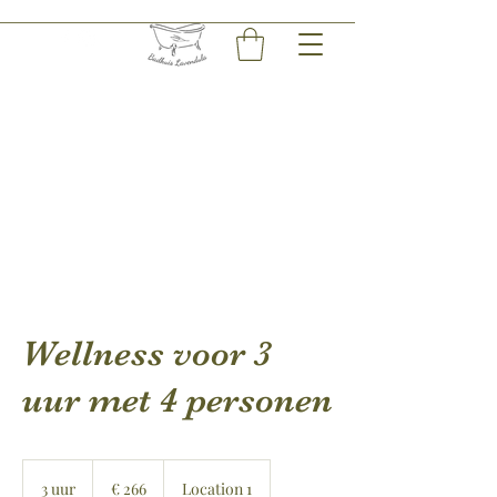
Wellness voor 3
uur met 4 personen
266
euro
3 uur
3
€ 266
Location 1