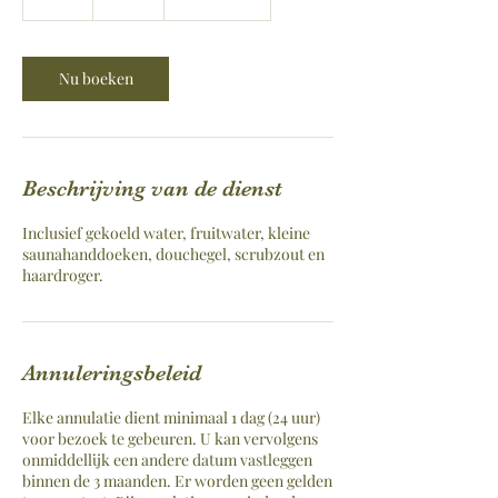
u
u
r
Nu boeken
Beschrijving van de dienst
Inclusief gekoeld water, fruitwater, kleine
saunahanddoeken, douchegel, scrubzout en
haardroger.
Annuleringsbeleid
Elke annulatie dient minimaal 1 dag (24 uur)
voor bezoek te gebeuren. U kan vervolgens
onmiddellijk een andere datum vastleggen
binnen de 3 maanden. Er worden geen gelden