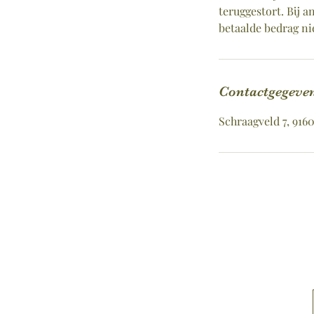
teruggestort. Bij 
betaalde bedrag ni
Contactgegeve
Schraagveld 7, 916