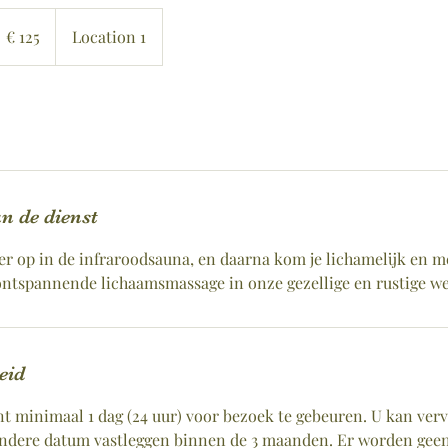
25
uro
€ 125
Location 1
n de dienst
er op in de infraroodsauna, en daarna kom je lichamelijk en 
ontspannende lichaamsmassage in onze gezellige en rustige we
eid
nt minimaal 1 dag (24 uur) voor bezoek te gebeuren. U kan ver
andere datum vastleggen binnen de 3 maanden. Er worden gee