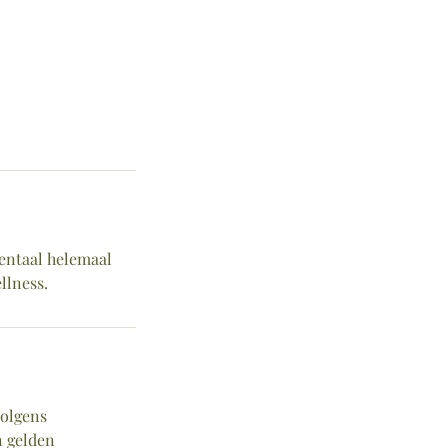
mentaal helemaal
llness.
volgens
n gelden