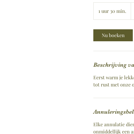
1
e
1 uur 30 min.
1
u
u
3
Nu boeken
0
m
i
n
Beschrijving va
.
Eerst warm je lekk
tot rust met onze 
Annuleringsbel
Elke annulatie die
onmiddellijk een 