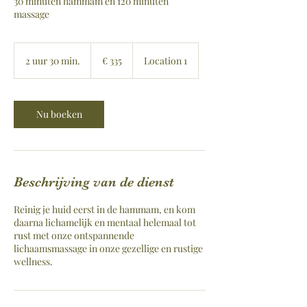
30 minuten hammam en 120 minuten
massage
335
euro
2 uur 30 min.
2
€ 335
Location 1
u
u
r
3
Nu boeken
0
m
i
n
.
Beschrijving van de dienst
Reinig je huid eerst in de hammam, en kom
daarna lichamelijk en mentaal helemaal tot
rust met onze ontspannende
lichaamsmassage in onze gezellige en rustige
wellness.