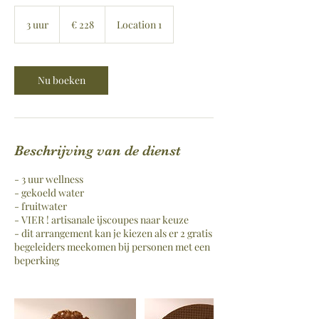
228
euro
3 uur
3
€ 228
Location 1
u
u
r
Nu boeken
Beschrijving van de dienst
- 3 uur wellness
- gekoeld water
- fruitwater
- VIER ! artisanale ijscoupes naar keuze
- dit arrangement kan je kiezen als er 2 gratis
begeleiders meekomen bij personen met een
beperking