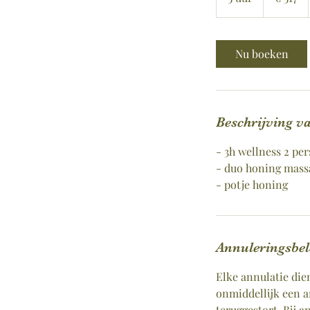
u
u
r
Nu boeken
Beschrijving va
- 3h wellness 2 pe
- duo honing massa
- potje honing
Annuleringsbel
Elke annulatie die
onmiddellijk een 
teruggestort. Bij 