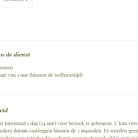
n de dienst
rsonen
ge van 1 uur (binnen de wellnesstijd)
eid
nt minimaal 1 dag (24 uur) voor bezoek te gebeuren. U kan ver
andere datum vastleggen binnen de 3 maanden. Er worden gee
annulatie van minder dan 3 dagen voor uw bezoek of bij niet op