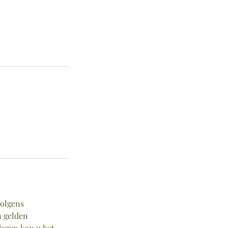
volgens
n gelden
dagen kan u het