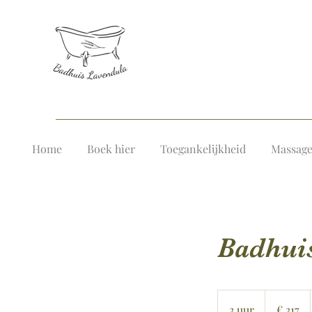
Home
Boek hier
Toegankelijkheid
Massag
Badhuis
317
euro
3 uur
3
€ 317