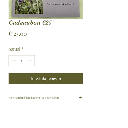
Cadeaubon €25
Prijs
€ 25,00
Aantal
*
In winkelwagen
voorwaarden bij aankoop van een cadeaubon
een cadeaubon:
wordt niet terugbetaald
dient in zijn geheel verbruikt te
worden bij een boeking en