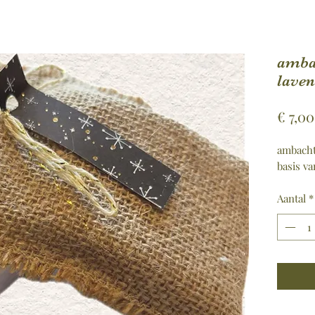
amba
laven
€ 7,00
ambacht
basis va
Aantal
*